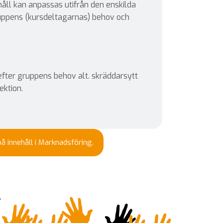
åll kan anpassas utifrån den enskilda
ruppens (kursdeltagarnas) behov och
efter gruppens behov alt. skräddarsytt
lektion.
å innehåll i Marknadsföring.