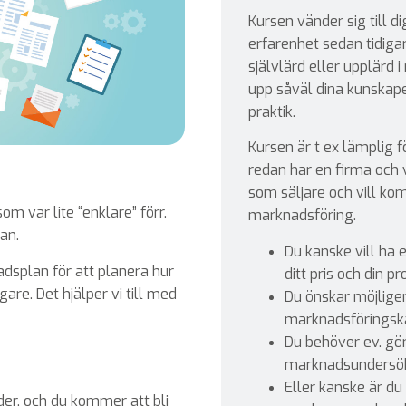
Kursen vänder sig till d
erfarenhet sedan tidiga
självlärd eller upplärd
upp såväl dina kunskape
praktik.
Kursen är t ex lämplig f
redan har en firma och v
som säljare och vill k
m var lite “enklare” förr.
marknadsföring.
an.
Du kanske vill ha 
dsplan för att planera hur
ditt pris och din p
are. Det hjälper vi till med
Du önskar möjligen
marknadsföringsk
Du behöver ev. gör
marknadsundersö
Eller kanske är du
r, och du kommer att bli