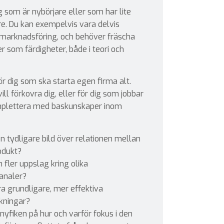
ig som är nybörjare eller som har lite
re. Du kan exempelvis vara delvis
 i marknadsföring, och behöver fräscha
r som färdigheter, både i teori och
ör dig som ska starta egen firma alt.
ill förkovra dig, eller för dig som jobbar
omplettera med baskunskaper inom
en tydligare bild över relationen mellan
rodukt?
 fler uppslag kring olika
analer?
a grundligare, mer effektiva
kningar?
 nyfiken på hur och varför fokus i den