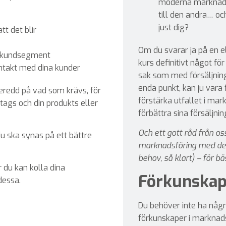
moderna marknadsf
till den andra… oc
just dig?
tt det blir
Om du svarar ja på en el
itt kundsegment
kurs definitivt något fö
ontakt med dina kunder
sak som med försäljning:
enda punkt, kan ju vara fu
eredd på vad som krävs, för
förstärka utfallet i mar
retags och din produkts eller
förbättra sina försäljnin
Och ett gott råd från os
 ska synas på ett bättre
marknadsföring med det
behov, så klart) – för bä
r du kan kolla dina
Förkunskap
dessa.
Du behöver inte ha någ
förkunskaper i marknads