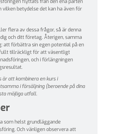
öringen flyttats från den ena parten
h vilken betydelse det kan ha även för
ler flera av dessa frågor, så är denna
r dig och ditt företag. Återigen, samma
 att förbättra sin egen potential på en
llt tillräckligt för att väsentligt
knadsföringen, och i förlängningen
gsresultat.
s är att kombinera en kurs i
samma i försäljning (beroende på dina
sta möjliga utfall.
er
ra som helst grundläggande
föring. Och vänligen observera att