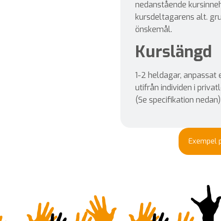
nedanstående kursinneh
kursdeltagarens alt. g
önskemål.
Kurslängd
1-2 heldagar, anpassat 
utifrån individen i privat
(Se specifikation nedan)
Exempel p