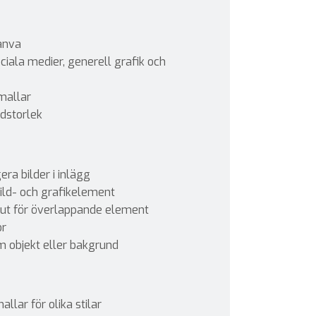
anva
ociala medier, generell grafik och
mallar
ldstorlek
ra bilder i inlägg
ild- och grafikelement
out för överlappande element
or
om objekt eller bakgrund
llar för olika stilar