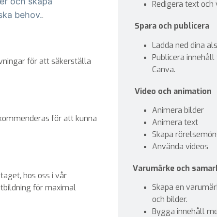
der och skapa
Redigera text och v
iska behov.
.
Spara och publicera
Ladda ned dina alst
Publicera innehåll 
vningar för att säkerställa
Canva.
Video och animation
Animera bilder
kommenderas för att kunna
Animera text
Skapa rörelsemön
Använda videos
Varumärke och samar
taget, hos oss i vår
Skapa en varumärk
utbildning för maximal
och bilder.
Bygga innehåll me