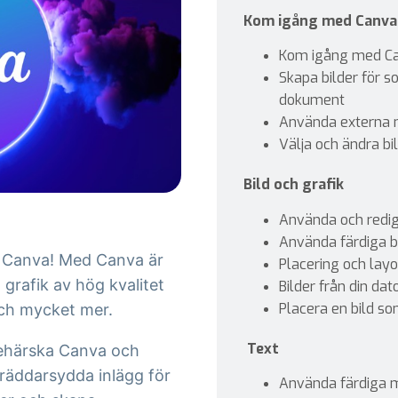
Kom igång med Canva
Kom igång med C
Skapa bilder för s
dokument
Använda externa 
Välja och ändra bi
Bild och grafik
Använda och redige
Använda färdiga b
ed Canva! Med Canva är
Placering och lay
 grafik av hög kvalitet
Bilder från din dat
Placera en bild s
och mycket mer.
Text
 behärska Canva och
räddarsydda inlägg för
Använda färdiga ma